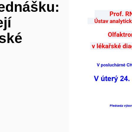
ednášku:
jí
řské