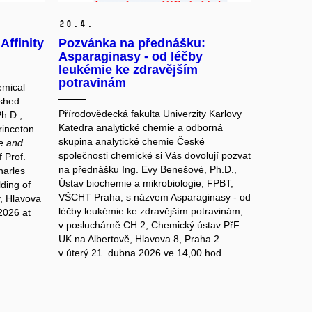
20.
4.
Affinity
Pozvánka na přednášku:
Asparaginasy - od léčby
leukémie ke zdravějším
potravinám
emical
ished
Přírodovědecká fakulta Univerzity Karlovy
h.D.,
Katedra analytické chemie a odborná
Princeton
skupina analytické chemie České
re and
společnosti chemické si Vás dovolují pozvat
 Prof.
na přednášku Ing. Evy Benešové, Ph.D.,
harles
Ústav biochemie a mikrobiologie, FPBT,
lding of
VŠCHT Praha, s názvem Asparaginasy - od
, Hlavova
léčby leukémie ke zdravějším potravinám,
2026 at
v posluchárně CH 2, Chemický ústav PřF
UK na Albertově, Hlavova 8, Praha 2
v úterý 21. dubna 2026 ve 14,00 hod.