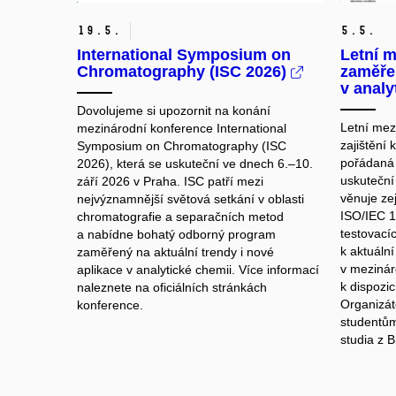
19.
5.
5.
5.
International Symposium on
Letní m
Chromatography (ISC 2026)
zaměřen
v analy
Dovolujeme si upozornit na konání
Letní mez
mezinárodní konference
International
zajištění 
Symposium on Chromatography (ISC
pořádaná j
2026)
, která se uskuteční ve dnech 6.–10.
uskuteční
září 2026 v
Praha
. ISC patří mezi
věnuje ze
nejvýznamnější světová setkání v oblasti
ISO/IEC 1
chromatografie a separačních metod
testovací
a nabídne bohatý odborný program
k aktuáln
zaměřený na aktuální trendy i nové
v mezinár
aplikace v analytické chemii. Více informací
k dispozic
naleznete na oficiálních stránkách
Organizát
konference.
studentům
studia z 