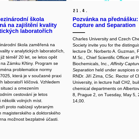
21.
4.
ezinárodní škola
Pozvánka na přednášku: 
á na zajištění kvality
Capture and Separation
tických laboratořích
Charles University and Czech Ch
inárodní škola zaměřená na
Society invite you for the distingu
kvality v analytických laboratořích,
lecture Dr. Norberto A. Guzman, P
iž téměř 20 let, se letos opět
M.Sc., Chief Scientific Officer at 
 na Zámku Křtiny. Program se
Biochemicals, Inc.,
Affinity Captu
jména problematice normy
Separation
held under auspices of
7025, která je v současné praxi
RNDr. Jiří Zima, CSc. Rector of C
ch laboratoří klíčová. Vzhledem
University, in lecture hall CH2, bui
í situaci a omezením
chemical departments on Albertov
odním cestování je letos
8, Prague 2, on Tuesday, May 5, 
i několik volných míst.
14,00.
oři proto nabízejí vybraným
 magisterského a doktorského
Brna možnost bezplatné účasti.